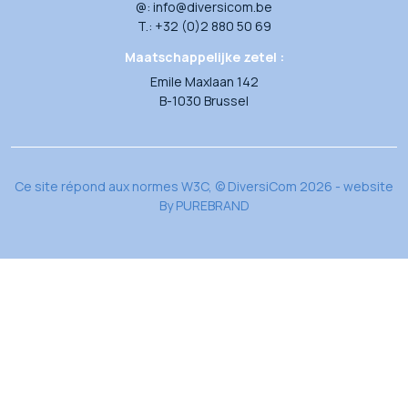
@: info@diversicom.be
T.: +32 (0)2 880 50 69
Maatschappelijke zetel :
Emile Maxlaan 142
B-1030 Brussel
Ce site répond aux normes W3C, © DiversiCom 2026 - website
By
PUREBRAND