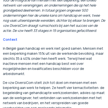
voor de integratie van mensen met een beperking, een breed
netwerk van verenigingen, en ondernemingen die op het hele
grondgebied deelnemen. In totaal grijpen ongeveer 500
ondernemingen hier de unieke kans om handicap en werk, twee
nog vaak uiteenlopende werelden, dichter bij elkaar te brengen. De
vzw DiversiCom draagt ruimschoots bij aan het succes van de
actie. De vzw heeft 33 stages in 19 organisaties gefaciliteerd.
Context
In België gaan handicap en werk niet goed samen. Mensen met
een beperking maken 15% uit van de werkende bevolking, maar
slechts 35 à 40% onder hen heeft werk. Terwijl heel wat
inactieve mensen met een handicap best wel over
mogelijkheden en kwalificaties beschikken voor de
arbeidsmarkt.
De vzw DiversiCom stelt zich tot doel om mensen met een
beperking aan werk te helpen. Ze heeft vier kernactiviteiten: de
begeleiding van gehandicapte werkzoekenden, advies op maat
aan de werkgever, het verbinden van werkzoekenden met het
netwerk van bedrijven, en het verspreiden van goede
voorbeelden van een geslaagde integratie.