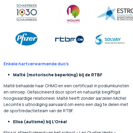
Enkele hartverwarmende duo’s
Maïté (motorische beperking) bij de RTBF
Maïté behaalde haar CHMO en een certificaat in podiumkunsten
en omroep. Gefascineerd door sport en natuurlijk begiftigd
hoogwaardige relationeel, Maïté heeft zonder aarzelen Michel
Lecomte’s uitnodiging aanvaard om eens een dag te delen met
de sportredactieteam van de RTBF.
Elisa (autisme) bij L’Oréal
Elisa is afgestudeerd van het school « Les Quatre Vents »