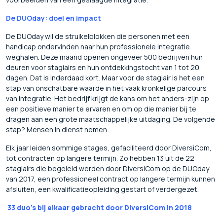
De DUOday: doel en impact
De DUOday wil de struikelblokken die personen met een
handicap ondervinden naar hun professionele integratie
weghalen. Deze maand openen ongeveer 500 bedrijven hun
deuren voor stagiairs en hun ontdekkingstocht van 1 tot 20
dagen. Dat is inderdaad kort. Maar voor de stagiair is het een
stap van onschatbare waarde in het vaak kronkelige parcours
van integratie. Het bedrijf krijgt de kans om het anders-zijn op
een positieve manier te ervaren en om op die manier bij te
dragen aan een grote maatschappelijke uitdaging. De volgende
stap? Mensen in dienst nemen.
Elk jaar leiden sommige stages, gefaciliteerd door DiversiCom,
tot contracten op langere termijn. Zo hebben 13 uit de 22
stagiairs die begeleid werden door DiversiCom op de DUOday
van 2017, een professioneel contract op langere termijn kunnen
afsluiten, een kwalificatieopleiding gestart of verdergezet.
33 duo’s bij elkaar gebracht door DiversiCom in 2018