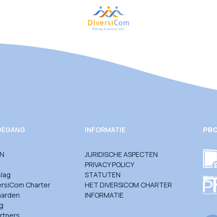
TOEGANG
INFORMATIE
PRO
JN
JURIDISCHE ASPECTEN
PRIVACY POLICY
slag
STATUTEN
ersiCom Charter
HET DIVERSICOM CHARTER
aarden
INFORMATIE
g
rtners