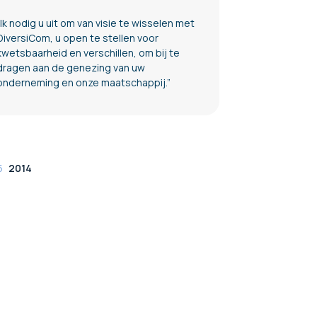
“Ik nodig u uit om van visie te wisselen met
DiversiCom, u open te stellen voor
kwetsbaarheid en verschillen, om bij te
dragen aan de genezing van uw
onderneming en onze maatschappij.”
5
2014