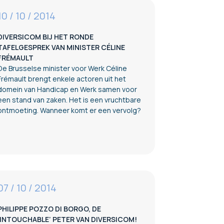
10 / 10 / 2014
DIVERSICOM BIJ HET RONDE
TAFELGESPREK VAN MINISTER CÉLINE
FRÉMAULT
De Brusselse minister voor Werk Céline
Frémault brengt enkele actoren uit het
domein van Handicap en Werk samen voor
een stand van zaken. Het is een vruchtbare
ontmoeting. Wanneer komt er een vervolg?
07 / 10 / 2014
PHILIPPE POZZO DI BORGO, DE
‘INTOUCHABLE’ PETER VAN DIVERSICOM!