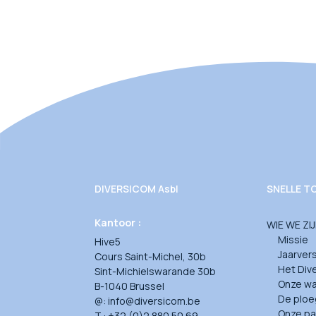
DIVERSICOM Asbl
SNELLE 
Kantoor :
WIE WE ZI
Missie
Hive5
Jaarver
Cours Saint-Michel, 30b
Het Div
Sint-Michielswarande 30b
Onze w
B-1040 Brussel
De ploe
@: info@diversicom.be
Onze pa
T.: +32 (0)2 880 50 69