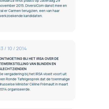
Solidanza vindt plaats op zaterdag 29
november 2015. DiversiCom danst mee en
zal er Carmen terugzien, een van haar
werkzoekende kandidaten.
13 / 10 / 2014
ONTMOETING BIJ HET IRSA OVER DE
TEWERKSTELLING VAN BLINDEN EN
SLECHTZIENDEN
De vergadering bij het IRSA vloeit voort uit
een Ronde Tafelgesprek dat de toenmalige
Brusselse Minister Céline Frémault in maart
2014 organiseerde.