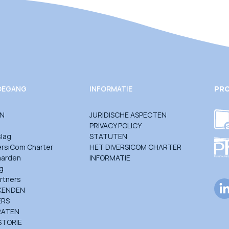
TOEGANG
INFORMATIE
PRO
JN
JURIDISCHE ASPECTEN
PRIVACY POLICY
slag
STATUTEN
ersiCom Charter
HET DIVERSICOM CHARTER
aarden
INFORMATIE
g
rtners
KENDEN
ERS
RATEN
STORIE