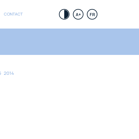
CONTACT
.
A+
FR
5
2014