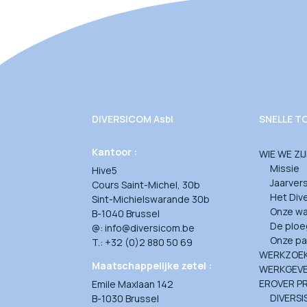
DIVERSICOM Asbl
SNELLE 
Kantoor :
WIE WE ZI
Missie
Hive5
Jaarver
Cours Saint-Michel, 30b
Het Div
Sint-Michielswarande 30b
Onze w
B-1040 Brussel
De ploe
@: info@diversicom.be
Onze pa
T.: +32 (0)2 880 50 69
WERKZOE
Maatschappelijke zetel :
WERKGEV
EROVER P
Emile Maxlaan 142
DIVERSI
B-1030 Brussel