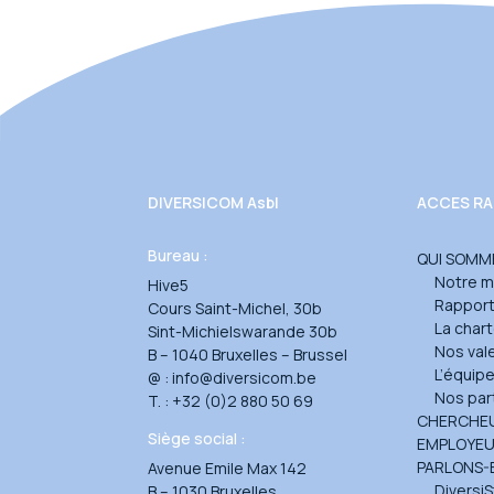
DIVERSICOM Asbl
ACCES RA
Bureau :
QUI SOMM
Notre m
Hive5
Rapport 
Cours Saint-Michel, 30b
La char
Sint-Michielswarande 30b
Nos val
B – 1040 Bruxelles – Brussel
L’équip
@ :
info@diversicom.be
Nos par
T. :
+32 (0)2 880 50 69
CHERCHEU
Siège social :
EMPLOYE
PARLONS-
Avenue Emile Max 142
DiversiS
B – 1030 Bruxelles