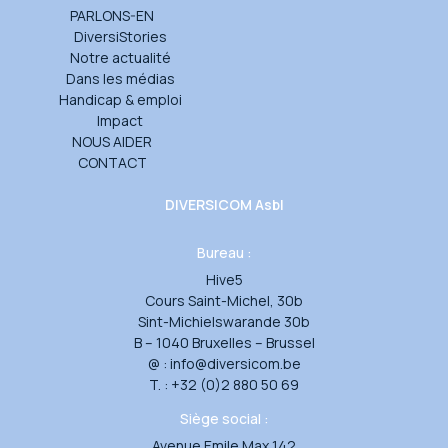
PARLONS-EN
DiversiStories
Notre actualité
Dans les médias
Handicap & emploi
Impact
NOUS AIDER
CONTACT
DIVERSICOM Asbl
Bureau :
Hive5
Cours Saint-Michel, 30b
Sint-Michielswarande 30b
B – 1040 Bruxelles – Brussel
@ :
info@diversicom.be
T. :
+32 (0)2 880 50 69
Siège social :
Avenue Emile Max 142