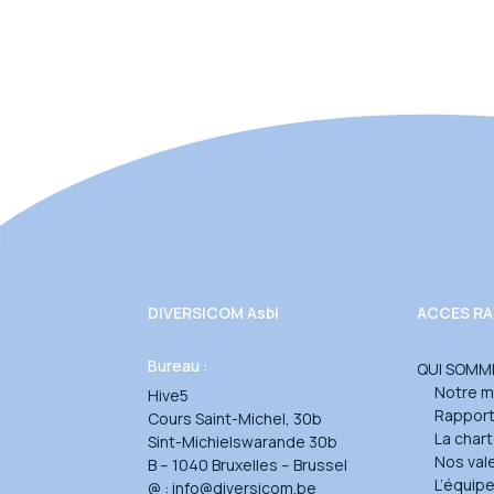
DIVERSICOM Asbl
ACCES RA
Bureau :
QUI SOMM
Notre m
Hive5
Rapport 
Cours Saint-Michel, 30b
La char
Sint-Michielswarande 30b
Nos val
B – 1040 Bruxelles – Brussel
L’équip
@ :
info@diversicom.be