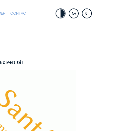
DER
CONTACT
.
A+
NL
 Diversité!