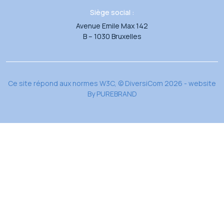
Siège social :
Avenue Emile Max 142
B – 1030 Bruxelles
Ce site répond aux normes W3C, © DiversiCom 2026 - website
By
PUREBRAND