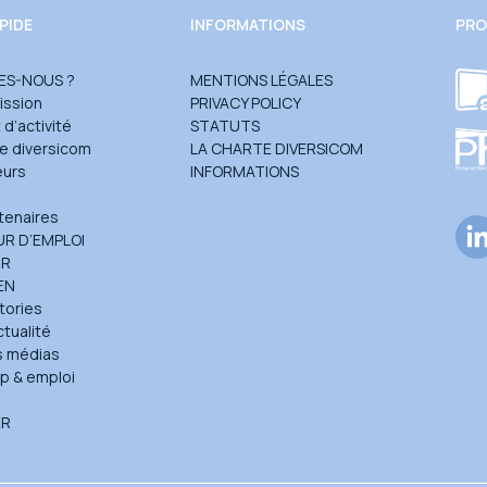
PIDE
INFORMATIONS
PRO
ES-NOUS ?
MENTIONS LÉGALES
ission
PRIVACY POLICY
d’activité
STATUTS
te diversicom
LA CHARTE DIVERSICOM
eurs
INFORMATIONS
e
tenaires
R D’EMPLOI
UR
EN
tories
ctualité
s médias
p & emploi
ER