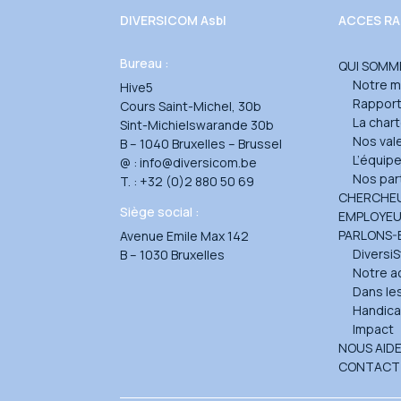
DIVERSICOM Asbl
ACCES RA
Bureau :
QUI SOMM
Notre m
Hive5
Rapport 
Cours Saint-Michel, 30b
La char
Sint-Michielswarande 30b
Nos val
B – 1040 Bruxelles – Brussel
L’équip
@ :
info@diversicom.be
Nos par
T. :
+32 (0)2 880 50 69
CHERCHEU
Siège social :
EMPLOYE
PARLONS-
Avenue Emile Max 142
DiversiS
B – 1030 Bruxelles
Notre a
Dans le
Handica
Impact
NOUS AID
CONTACT