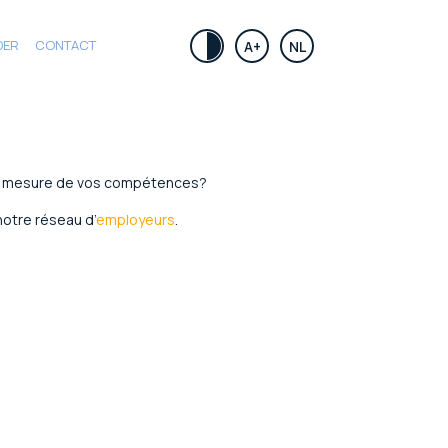
DER
CONTACT
.
A+
NL
 la mesure de vos compétences?
otre réseau d’
employeurs
.