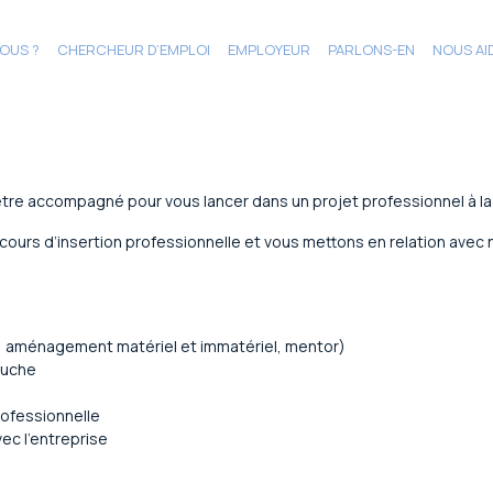
OUS ?
CHERCHEUR D’EMPLOI
EMPLOYEUR
PARLONS-EN
NOUS AI
 être accompagné pour vous lancer dans un projet professionnel à
urs d’insertion professionnelle et vous mettons en relation avec n
s
é, aménagement matériel et immatériel, mentor)
auche
rofessionnelle
ec l’entreprise