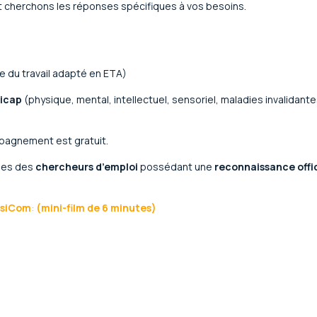
cherchons les réponses spécifiques à vos besoins.
te du travail adapté en ETA)
dicap
(physique, mental, intellectuel, sensoriel, maladies invalidant
pagnement est gratuit.
ndes des
chercheurs d’emploi
possédant une
reconnaissance offi
.
ersiCom
:
(mini-film de 6 minutes)