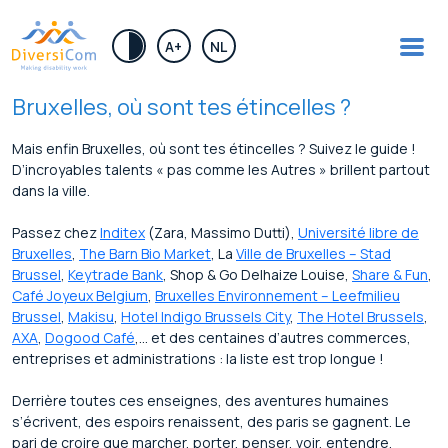
.
A+
NL
Bruxelles, où sont tes étincelles ?
Mais enfin Bruxelles, où sont tes étincelles ? Suivez le guide !
D’incroyables talents « pas comme les Autres » brillent partout
dans la ville.
Passez chez
Inditex
(Zara, Massimo Dutti),
Université libre de
Bruxelles
,
The Barn Bio Market
, La
Ville de Bruxelles – Stad
Brussel
,
Keytrade Bank
, Shop & Go Delhaize Louise,
Share & Fun
,
Café Joyeux Belgium
,
Bruxelles Environnement – Leefmilieu
Brussel
,
Makisu
,
Hotel Indigo Brussels City
,
The Hotel Brussels
,
AXA
,
Dogood Café
,… et des centaines d’autres commerces,
entreprises et administrations : la liste est trop longue !
Derrière toutes ces enseignes, des aventures humaines
s’écrivent, des espoirs renaissent, des paris se gagnent. Le
pari de croire que marcher, porter, penser, voir, entendre,