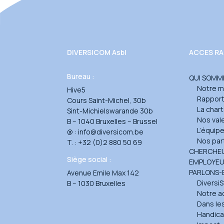
DIVERSICOM Asbl
ACCES RA
Bureau :
QUI SOMM
Notre m
Hive5
Rapport 
Cours Saint-Michel, 30b
La char
Sint-Michielswarande 30b
Nos val
B – 1040 Bruxelles – Brussel
L’équip
@ :
info@diversicom.be
Nos par
T. :
+32 (0)2 880 50 69
CHERCHEU
Siège social :
EMPLOYE
PARLONS-
Avenue Emile Max 142
DiversiS
B – 1030 Bruxelles
Notre a
Dans le
Handica