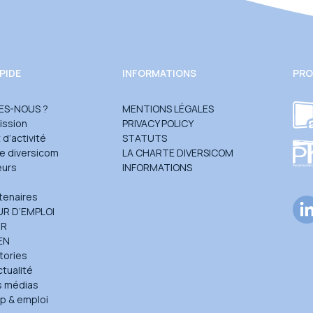
PIDE
INFORMATIONS
PRO
ES-NOUS ?
MENTIONS LÉGALES
ission
PRIVACY POLICY
d’activité
STATUTS
te diversicom
LA CHARTE DIVERSICOM
eurs
INFORMATIONS
e
tenaires
R D’EMPLOI
UR
EN
tories
ctualité
s médias
p & emploi