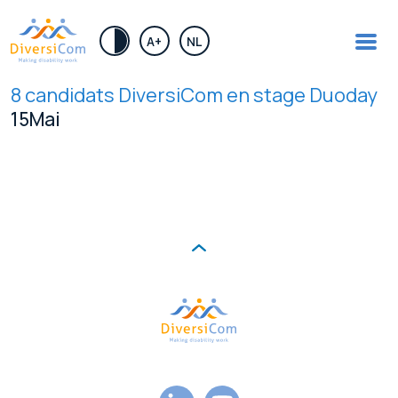
.
A+
NL
8 candidats DiversiCom en stage Duoday
15
Mai