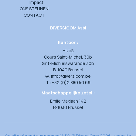
Impact
ONS STEUNEN
CONTACT
DIVERSICOM Asbl
Kantoor :
Hive5
Cours Saint-Michel, 30b
Sint-Michielswarande 30b
B-1040 Brussel
@: info@diversicom.be
T.: +32 (0)2 880 50 69
Maatschappelijke zetel :
Emile Maxlaan 142
B-1030 Brussel
Ce site répond aux normes W3C, © DiversiCom 2026 - website