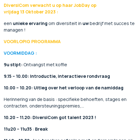
DiversiCom verwacht u op haar
JobDay
op
vrijdag 13 Oktober 2023 :
een
unieke ervaring
om diversiteit in
uw
bedrijf met succes te
managen !
VOORLOPIG PROGRAMMA
VOORMIDDAG :
9u stipt:
Ontvangst met koffie
9.15 – 10.00:
Introductie, interactieve rondvraag
10.00 – 10.20: Uitleg over het verloop van de namiddag
Herinnering van de basis : specifieke behoeften, stages en
contracten, ondersteuningspremies,…
10.20 – 11.20:
DiversiCom got talent 2023 !
11u20 – 11u35
:
Break