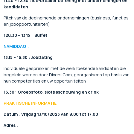
11.40 – 12.30 :
Ice-breaker oefening met ondernemingen en
kandidaten
Pitch van de deelnemende ondernemingen (business, functies
en jobopportuniteiten)
12u.30 – 13.15 :
Buffet
NAMIDDAG :
13.15 – 16.30 :
JobDating
Individuele gesprekken met de werkzoekende kandidaten die
begeleid worden door DiversiCom, georganiseerd op basis van
hun competenties en uw opportuniteiten
16.30:
Groepsfoto, slotbeschouwing en drink
PRAKTISCHE INFORMATIE
Datum
:
Vrijdag 13/10/2023 van 9.00 tot 17.00
Adres
: