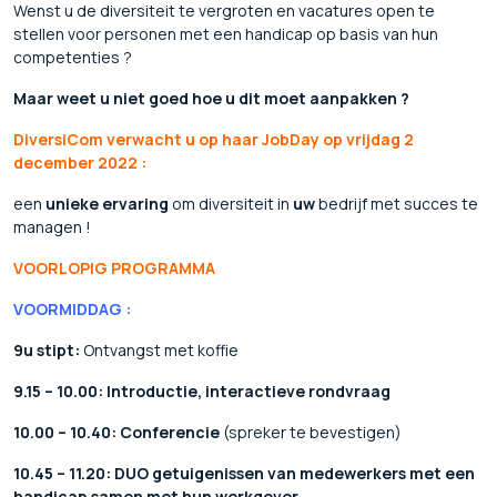
Wenst u de diversiteit te vergroten en vacatures open te
stellen voor personen met een handicap op basis van hun
competenties ?
Maar weet u niet goed hoe u dit moet aanpakken ?
DiversiCom verwacht u op haar
JobDay
op vrijdag 2
december 2022 :
een
unieke ervaring
om diversiteit in
uw
bedrijf met succes te
managen !
VOORLOPIG PROGRAMMA
VOORMIDDAG :
9u stipt:
Ontvangst met koffie
9.15 – 10.00:
Introductie, interactieve rondvraag
10.00 – 10.40:
Conferencie
(spreker te bevestigen)
10.45 – 11.20:
DUO getuigenissen van medewerkers met een
handicap samen met hun werkgever