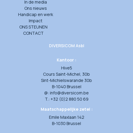
In de media
Ons nieuws
Handicap en werk
Impact
ONS STEUNEN
CONTACT
DIVERSICOM Asbl
Kantoor :
Hive5
Cours Saint-Michel, 30b
Sint-Michielswarande 30b
B-1040 Brussel
@: info@diversicom.be
T.: +32 (0)2 880 50 69
Maatschappelijke zetel :
Emile Maxlaan 142
B-1030 Brussel