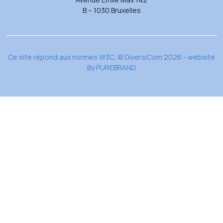
B – 1030 Bruxelles
Ce site répond aux normes W3C, © DiversiCom 2026 - website
By
PUREBRAND