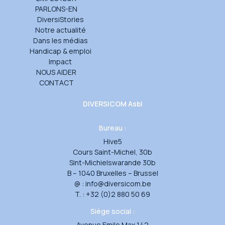
PARLONS-EN
DiversiStories
Notre actualité
Dans les médias
Handicap & emploi
Impact
NOUS AIDER
CONTACT
DIVERSICOM Asbl
Bureau :
Hive5
Cours Saint-Michel, 30b
Sint-Michielswarande 30b
B – 1040 Bruxelles – Brussel
@ :
info@diversicom.be
T. :
+32 (0)2 880 50 69
Siège social :
Avenue Emile Max 142